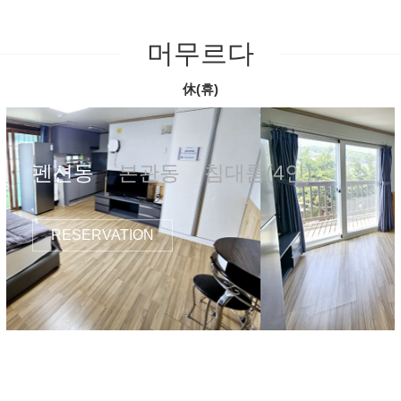
머무르다
休(휴)
펜션동
본관동
침대룸(4인)
RESERVATION